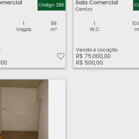
omercial
Sala Comercial
Código: 286
Có
Centro
1
59
1
10.
Vagas
m²
W.C
m
o
Venda e Locação
R$ 75.000,00
,00
R$ 500,00