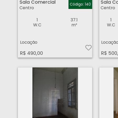
Sala Comercial
Sala C
Código: 140
Centro
Centro
1
37.1
1
W.C
m²
W.C
Locação
Locaçã
R$ 490,00
R$ 500