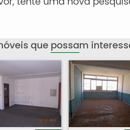
avor, tente uma nova pesquis
móveis que possam interess
entro - Ribeirão Preto
Sala Comercial - Centro - Ribeirão Preto