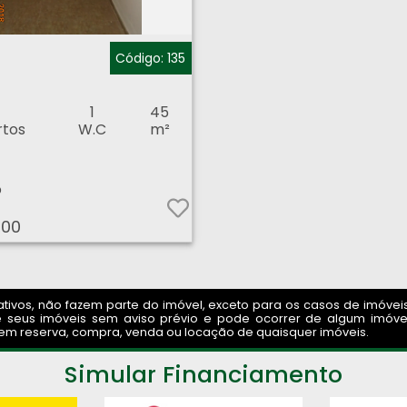
beirão Preto
Código: 135
2
1
45
rtos
W.C
m²
o
,00
ivos, não fazem parte do imóvel, exceto para os casos de imóveis m
 seus imóveis sem aviso prévio e pode ocorrer de algum imóvel
am em reserva, compra, venda ou locação de quaisquer imóveis.
Simular Financiamento