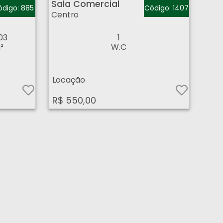
Sala Comercial
digo: 885
Código: 1407
Centro
03
1
²
W.C
Locação
R$ 550,00