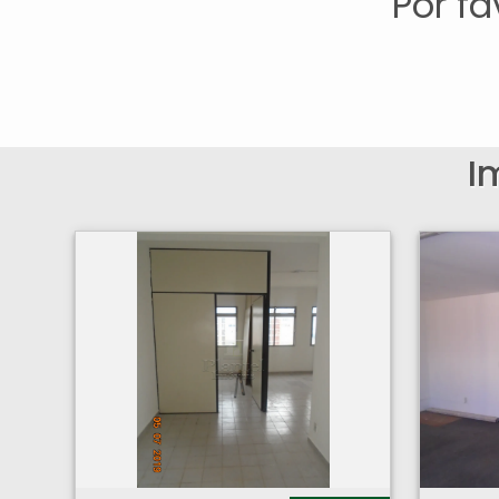
Por f
I
Sala Comercial - Centro - Ribeirão Preto
Sala Comercial - C