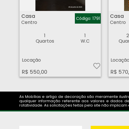
Casa - Centro - Ribeirão Preto
Casa - Centro - Ri
Casa
Casa
Código: 1791
Centro
Centro
1
1
Quartos
W.C
Qua
Locação
Locaçã
R$ 550,00
R$ 570
As Mobílias e artigo de decoração são meramente ilustrat
qualquer informação referente aos valores e dados de
rotatividade. As solicitações feitas pelo site não implic