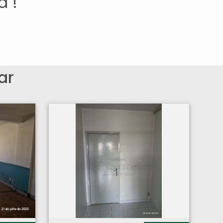
a !
ar
Sala Comercial - Centro - Ribeirão Preto