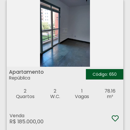
Apartamento - República - Ribeirão Preto
Apartamento
Código: 650
República
2
2
1
78.16
Quartos
W.C.
Vagas
m²
Venda
R$ 185.000,00