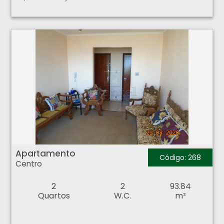
Apartamento - Centro - Ribeirão Preto
Apartamento
Código: 268
Centro
2
2
93.84
Quartos
W.C.
m²