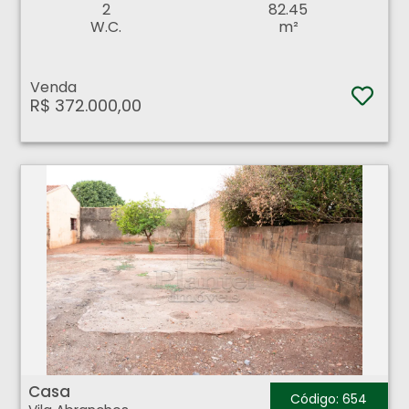
2
82.45
W.C.
m²
Venda
R$ 372.000,00
Casa - Vila Abranches - Ribeirão Preto
Casa
Código: 654