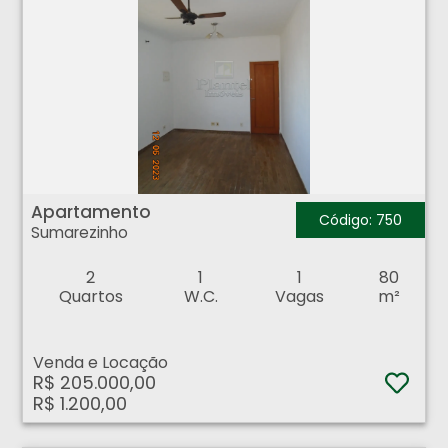
Apartamento - Sumarezinho - Ribeirão Preto
Apartamento
Código: 750
Sumarezinho
2
1
1
80
Quartos
W.C.
Vagas
m²
Venda e Locação
R$ 205.000,00
R$ 1.200,00