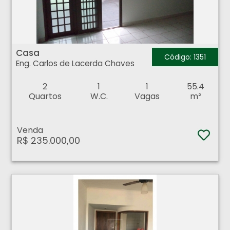
Casa - Eng. Carlos de Lacerda Chaves - Ribeirão Preto
Casa
Código: 1351
Eng. Carlos de Lacerda Chaves
2
1
1
55.4
Quartos
W.C.
Vagas
m²
Venda
R$ 235.000,00