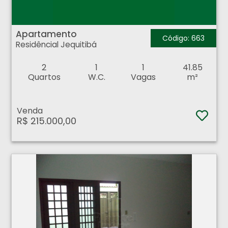
Apartamento - Residêncial Jequitibá - Ribeirão Preto
Apartamento
Código: 663
Residêncial Jequitibá
2
1
1
41.85
Quartos
W.C.
Vagas
m²
Venda
R$ 215.000,00