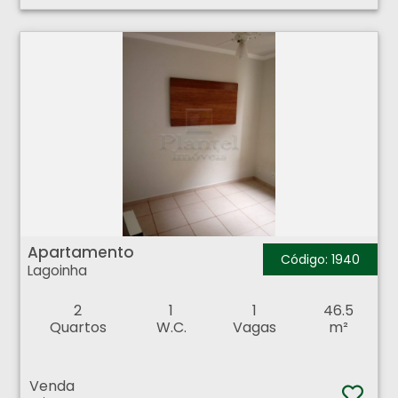
Apartamento - Lagoinha - Ribeirão Preto
Apartamento
Código: 1940
Lagoinha
2
1
1
46.5
Quartos
W.C.
Vagas
m²
Venda