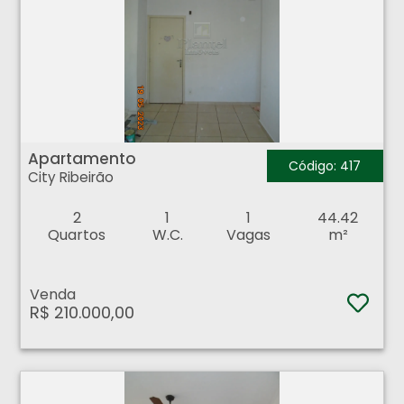
Apartamento - City Ribeirão - Ribeirão Preto
Apartamento
Código: 417
City Ribeirão
2
1
1
44.42
Quartos
W.C.
Vagas
m²
Venda
R$ 210.000,00