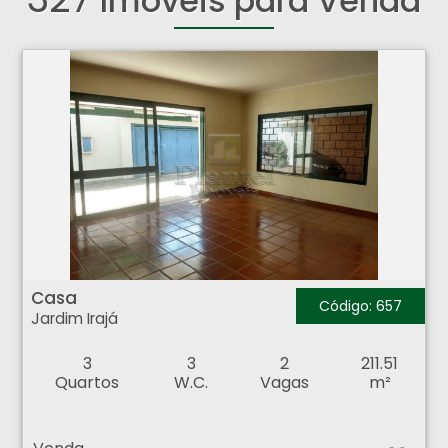
Imóveis para Venda
Casa - Jardim Irajá - Ribeirão Preto
Casa
Código: 657
Jardim Irajá
3
3
2
211.51
Quartos
W.C.
Vagas
m²