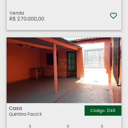
Venda
R$ 270.000,00
Casa - Quintino Facci II - Ribeirão Preto
Casa
Código: 2146
Quintino Facci II
2
2
2