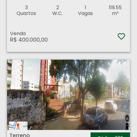
3
2
1
119.55
Quartos
W.C.
Vagas
m²
Venda
R$ 400.000,00
Terreno - Centro - Ribeirão Preto
Terreno