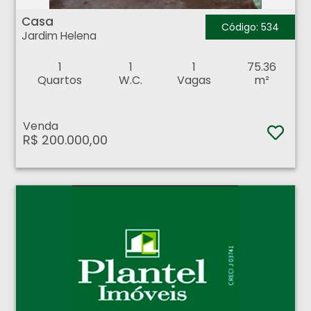
Casa - Jardim Helena - Ribeirão Preto
Casa
Código: 534
Jardim Helena
1
1
1
75.36
Quartos
W.C.
Vagas
m²
Venda
R$ 200.000,00