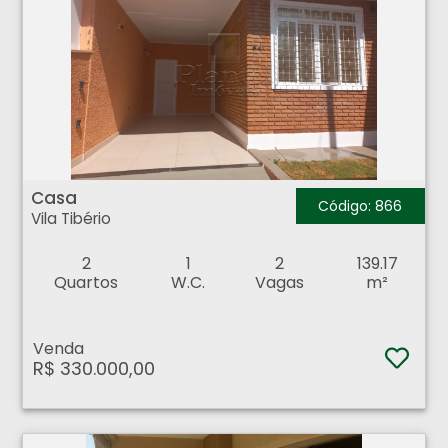
Casa - Vila Tibério - Ribeirão Preto
Casa
Código: 866
Vila Tibério
2
1
2
139.17
Quartos
W.C.
Vagas
m²
Venda
R$ 330.000,00