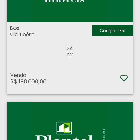
Box - Vila Tibério - Ribeirão Preto
Box
Código: 1751
Vila Tibério
24
m²
Venda
R$ 180.000,00