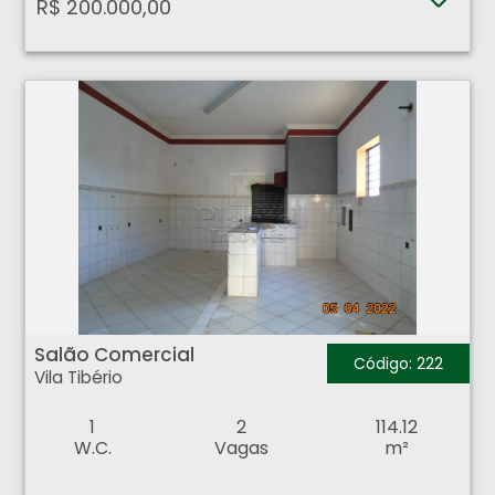
R$ 200.000,00
Salão Comercial - Vila Tibério - Ribeirão Preto
Salão Comercial
Código: 222
Vila Tibério
1
2
114.12
W.C.
Vagas
m²