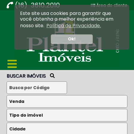
(16) 3610.2010
Área do cliente
Este site usa cookies para garantir que
Imobiliária Ribeirão Preto - Plantel Imóveis
você obtenha a melhor experiência em
nosso site.
Política de Privacidade.
Ok!
BUSCAR IMÓVEIS