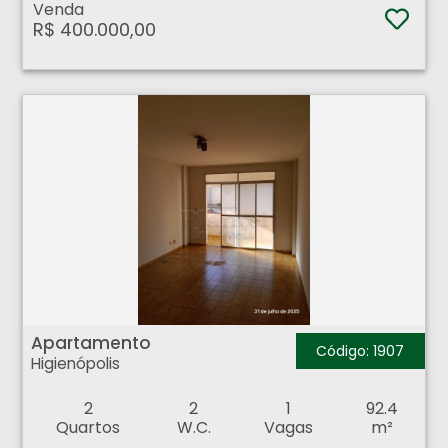
Venda
R$ 400.000,00
Apartamento - Higienópolis - Ribeirão Preto
Apartamento
Código: 1907
Higienópolis
2
2
1
92.4
Quartos
W.C.
Vagas
m²