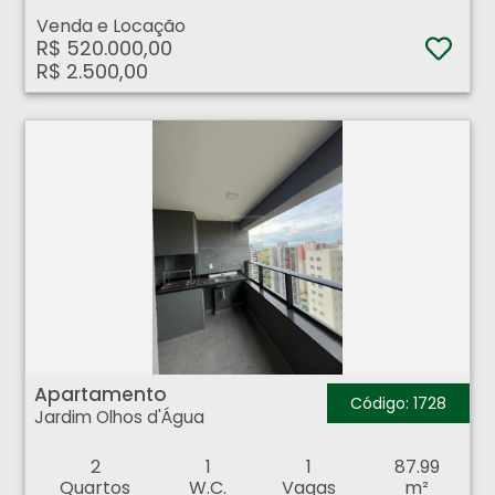
Venda e Locação
R$ 520.000,00
R$ 2.500,00
Apartamento - Jardim Olhos d'Água - Ribeirão Preto
Apartamento
Código: 1728
Jardim Olhos d'Água
2
1
1
87.99
Quartos
W.C.
Vagas
m²