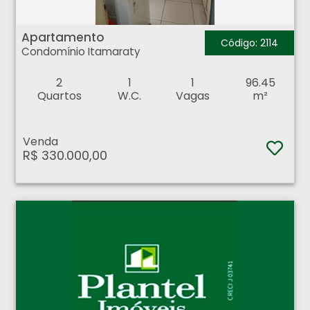
Apartamento - Condomínio Itamaraty - Ribeirão Preto
Apartamento
Código: 2114
Condomínio Itamaraty
2
1
1
96.45
Quartos
W.C.
Vagas
m²
Venda
R$ 330.000,00