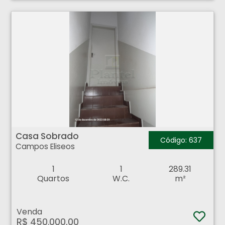
Casa Sobrado - Campos Eliseos - Ribeirão Preto
Casa Sobrado
Código: 637
Campos Eliseos
1
1
289.31
Quartos
W.C.
m²
Venda
R$ 450.000,00