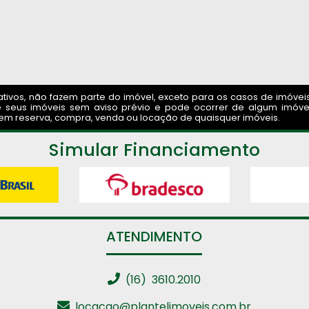
ivos, não fazem parte do imóvel, exceto para os casos de imóveis m
 seus imóveis sem aviso prévio e pode ocorrer de algum imóvel
am em reserva, compra, venda ou locação de quaisquer imóveis.
Simular Financiamento
ATENDIMENTO
(16) 3610.2010
locacao@plantelimoveis.com.br