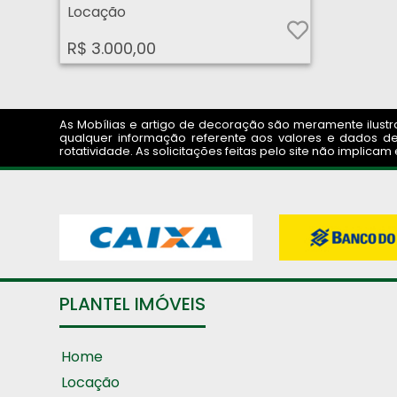
Locação
R$ 3.000,00
As Mobílias e artigo de decoração são meramente ilustrat
qualquer informação referente aos valores e dados de
rotatividade. As solicitações feitas pelo site não implic
PLANTEL IMÓVEIS
Home
Locação