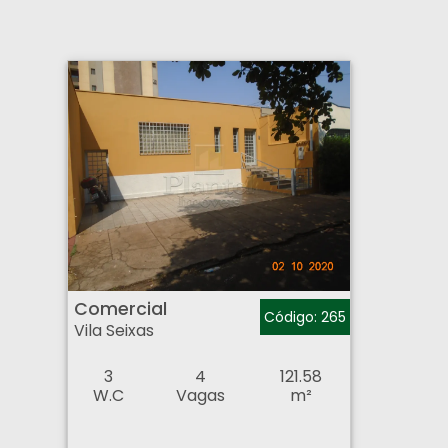
Comercial - Vila Seixas - Ribeirão Preto
Comercial
Código: 265
Vila Seixas
3
4
121.58
W.C
Vagas
m²