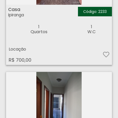
Casa - Ipiranga - Ribeirão Preto
Casa
Código: 2233
Ipiranga
1
1
Quartos
W.C
Locação
R$ 700,00