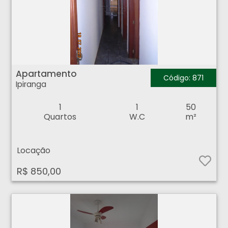
Apartamento - Ipiranga - Ribeirão Preto
Apartamento
Código: 871
Ipiranga
1
1
50
Quartos
W.C
m²
Locação
R$ 850,00