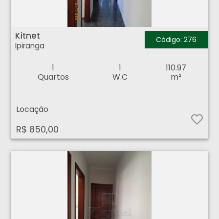
Kitnet - Ipiranga - Ribeirão Preto
Kitnet
Código: 276
Ipiranga
1
1
110.97
Quartos
W.C
m²
Locação
R$ 850,00