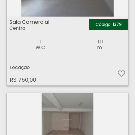
Sala Comercial - Centro - Ribeirão Preto
Sala Comercial
Código: 1379
Centro
1
1.11
W.C
m²
Locação
R$ 750,00