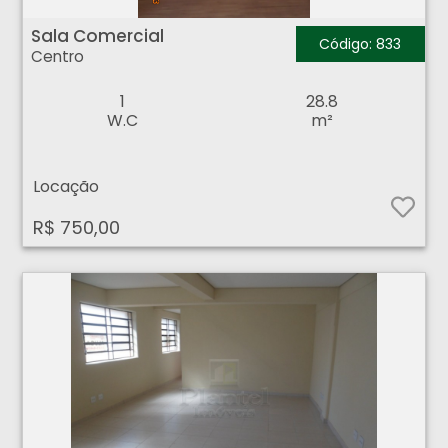
Sala Comercial - Centro - Ribeirão Preto
Sala Comercial
Código: 833
Centro
1
28.8
W.C
m²
Locação
R$ 750,00